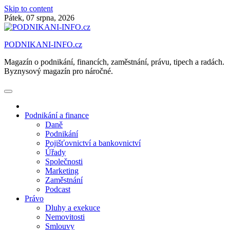
Skip to content
Pátek, 07 srpna, 2026
PODNIKANI-INFO.cz
Magazín o podnikání, financích, zaměstnání, právu, tipech a radách.
Byznysový magazín pro náročné.
Podnikání a finance
Daně
Podnikání
Pojišťovnictví a bankovnictví
Úřady
Společnosti
Marketing
Zaměstnání
Podcast
Právo
Dluhy a exekuce
Nemovitosti
Smlouvy