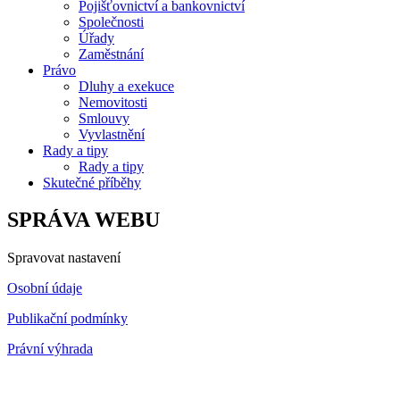
Pojišťovnictví a bankovnictví
Společnosti
Úřady
Zaměstnání
Právo
Dluhy a exekuce
Nemovitosti
Smlouvy
Vyvlastnění
Rady a tipy
Rady a tipy
Skutečné příběhy
SPRÁVA WEBU
Spravovat nastavení
Osobní údaje
Publikační podmínky
Právní výhrada