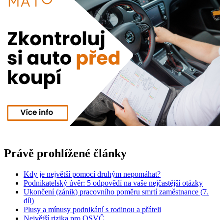
Právě prohlížené články
Kdy je největší pomocí druhým nepomáhat?
Podnikatelský úvěr: 5 odpovědí na vaše nejčastější otázky
Ukončení (zánik) pracovního poměru smrtí zaměstnance (7.
díl)
Plusy a mínusy podnikání s rodinou a přáteli
Největší rizika pro OSVČ