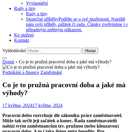
Vyvlastnění
Rady a tipy
Rady a tipy
Skutečné příběhy
Podělte se o své zkušenosti. Napiště
nám svůj příběh, zážitek či radu. Články zveřejníme i s
případným zpětným odkazem.
Ke stažení
Kontakt
Vyhledávání
Domů
»
Co je to pružná pracovní doba a jaké má výhody?
Podnikání a finance
Zaměstnání
Co je to pružná pracovní doba a jaké má
výhody?
17 května, 2024
17 května, 2024
Pracovní dobu rozvrhuje dle zákoníku práce zaměstnavatel.
Může tak určit její začátek a konec. Řada zaměstnavatelů
nabízí svým zaměstnancům tzv. pružnou (nebo klouzavou)
pracovní dobu. A to i jako jistou míru benefitu. Pro