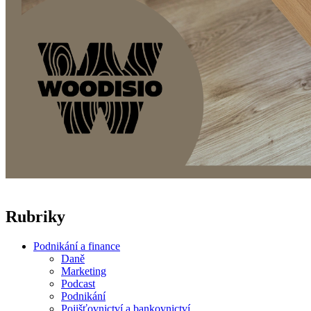
Rubriky
Podnikání a finance
Daně
Marketing
Podcast
Podnikání
Pojišťovnictví a bankovnictví