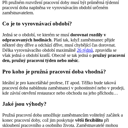
Při pružném rozvržení pracovní doby musí být průměrná týdenní
pracovní doba naplněna ve vyrovnávacím období určeném
zaměstnavatelem.
Co je to vyrovnávací období?
Jedná se o období, ve kterém se musí
dorovnat rozdíly v
odpracovaných hodinách
. Platí tak, když zaměstnanec přijde
některé dny dříve a odchází dříve, musí chybějící čas dorovnat.
Délka vyrovnávacího období maximálně
26 týdnů
, zpravidla se
však jedná o období kratší. Obecně se tak jedná o
pružný pracovní
den, pružný pracovní týden nebo měsíc
.
Pro koho je pružná pracovní doba vhodná?
Ideální je pro kancelářské profese, IT apod. Těžko bude taková
pracovní doba nabídnuta zaměstnanci v pohostinství nebo v prodeji,
kde závisí otevření restaurace nebo obchodu na jeho příchodu…
Jaké jsou výhody?
Pružná pracovní doba umožňuje zaměstnancům volitelný začátek a
konec pracovní doby, což jim poskytuje
větší flexibilitu
při
skloubení pracovního a osobního života. Zaměstnavatelé mohou