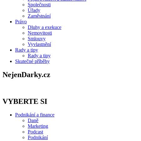
Společnosti
Úřady
Zaměstnání
Právo
Dluhy a exekuce
Nemovitosti
Smlouvy
Vyvlastnění
Rady a tipy
Rady a tipy
Skutečné příběhy
NejenDarky.cz
VYBERTE SI
Podnikání a finance
Daně
Marketing
Podcast
Podnikání