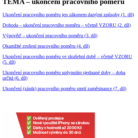
TÉMA – ukončení pracovního poměru
Ukončení pracovního poměru jen zákonem danými způsoby (1. díl)
Dohoda – ukončení pracovního poměru – včetně VZORU (2. díl)
Výpověď – ukončení pracovního poměru (3. díl)
Okamžité zrušení pracovního poměru (4. díl)
Ukončení pracovního poměru ve zkušební době – včetně VZORU
(5. díl)
Ukončení pracovního poměru uplynutím sjednané doby – doba
určitá (6. díl)
Ukončení (zánik) pracovního poměru smrtí zaměstnance (7. díl)