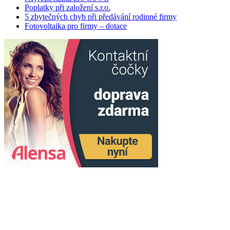
Poplatky při založení s.r.o.
5 zbytečných chyb při předávání rodinné firmy
Fotovoltaika pro firmy – dotace