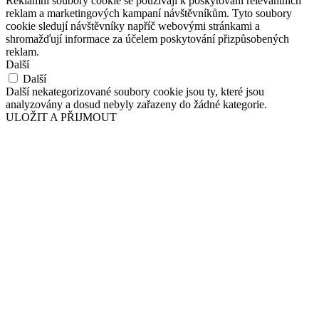
Reklamní soubory cookie se používají k poskytování relevantních
reklam a marketingových kampaní návštěvníkům. Tyto soubory
cookie sledují návštěvníky napříč webovými stránkami a
shromažďují informace za účelem poskytování přizpůsobených
reklam.
Další
Další
Další nekategorizované soubory cookie jsou ty, které jsou
analyzovány a dosud nebyly zařazeny do žádné kategorie.
ULOŽIT A PŘIJMOUT