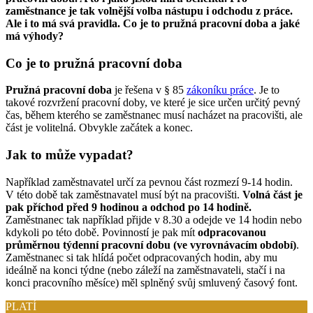
zaměstnance je tak volnější volba nástupu i odchodu z práce.
Ale i to má svá pravidla. Co je to pružná pracovní doba a jaké
má výhody?
Co je to pružná pracovní doba
Pružná pracovní doba
je řešena v § 85
zákoníku práce
. Je to
takové rozvržení pracovní doby, ve které je sice určen určitý pevný
čas, během kterého se zaměstnanec musí nacházet na pracovišti, ale
část je volitelná. Obvykle začátek a konec.
Jak to může vypadat?
Například zaměstnavatel určí za pevnou část rozmezí 9-14 hodin.
V této době tak zaměstnavatel musí být na pracovišti.
Volná část je
pak příchod před 9 hodinou a odchod po 14 hodině.
Zaměstnanec tak například přijde v 8.30 a odejde ve 14 hodin nebo
kdykoli po této době. Povinností je pak mít
odpracovanou
průměrnou týdenní pracovní dobu (ve vyrovnávacím období)
.
Zaměstnanec si tak hlídá počet odpracovaných hodin, aby mu
ideálně na konci týdne (nebo záleží na zaměstnavateli, stačí i na
konci pracovního měsíce) měl splněný svůj smluvený časový font.
PLATÍ