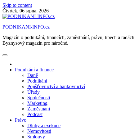
Skip to content
Čtvrtek, 06 srpna, 2026
PODNIKANI-INFO.cz
Magazín o podnikání, financích, zaměstnání, právu, tipech a radách.
Byznysový magazín pro náročné.
Podnikání a finance
Daně
Podnikání
Pojišťovnictví a bankovnictví
Úřady
Společnosti
Marketing
Zaměstnání
Podcast
Právo
Dluhy a exekuce
Nemovitosti
Smlouvy