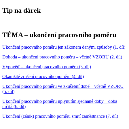
Tip na dárek
TÉMA – ukončení pracovního poměru
Ukončení pracovního poměru jen zákonem danými způsoby (1. díl)
Dohoda – ukončení pracovního poměru – včetně VZORU (2. díl)
Výpověď – ukončení pracovního poměru (3. díl)
Okamžité zrušení pracovního poměru (4. díl)
Ukončení pracovního poměru ve zkušební době – včetně VZORU
(5. díl)
Ukončení pracovního poměru uplynutím sjednané doby – doba
určitá (6. díl)
Ukončení (zánik) pracovního poměru smrtí zaměstnance (7. díl)