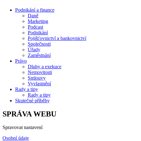
Podnikání a finance
Daně
Marketing
Podcast
Podnikání
Pojišťovnictví a bankovnictví
Společnosti
Úřady
Zaměstnání
Právo
Dluhy a exekuce
Nemovitosti
Smlouvy
Vyvlastnění
Rady a tipy
Rady a tipy
Skutečné příběhy
SPRÁVA WEBU
Spravovat nastavení
Osobní údaje