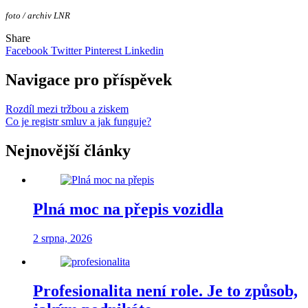
foto / archiv LNR
Share
Facebook
Twitter
Pinterest
Linkedin
Navigace pro příspěvek
Rozdíl mezi tržbou a ziskem
Co je registr smluv a jak funguje?
Nejnovější články
Plná moc na přepis vozidla
2 srpna, 2026
Profesionalita není role. Je to způsob,