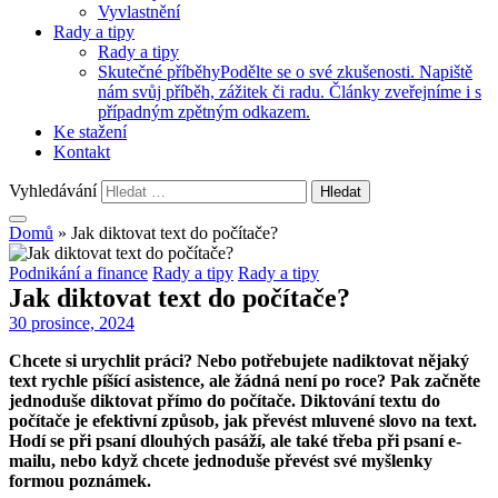
Vyvlastnění
Rady a tipy
Rady a tipy
Skutečné příběhy
Podělte se o své zkušenosti. Napiště
nám svůj příběh, zážitek či radu. Články zveřejníme i s
případným zpětným odkazem.
Ke stažení
Kontakt
Vyhledávání
Domů
»
Jak diktovat text do počítače?
Podnikání a finance
Rady a tipy
Rady a tipy
Jak diktovat text do počítače?
30 prosince, 2024
Chcete si urychlit práci? Nebo potřebujete nadiktovat nějaký
text rychle píšící asistence, ale žádná není po roce? Pak začněte
jednoduše diktovat přímo do počítače. Diktování textu do
počítače je efektivní způsob, jak převést mluvené slovo na text.
Hodí se při psaní dlouhých pasáží, ale také třeba při psaní e-
mailu, nebo když chcete jednoduše převést své myšlenky
formou poznámek.