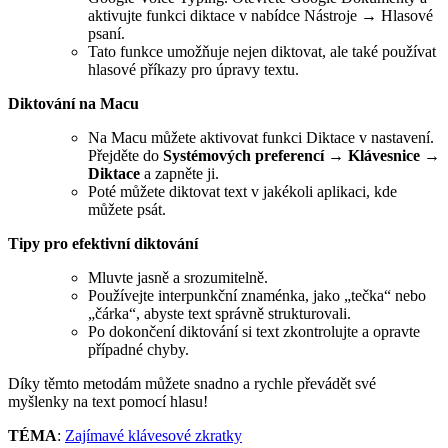
aktivujte funkci diktace v nabídce Nástroje → Hlasové
psaní.
Tato funkce umožňuje nejen diktovat, ale také používat
hlasové příkazy pro úpravy textu.
Diktování na Macu
Na Macu můžete aktivovat funkci Diktace v nastavení.
Přejděte do
Systémových preferencí
→
Klávesnice
→
Diktace
a zapněte ji.
Poté můžete diktovat text v jakékoli aplikaci, kde
můžete psát.
Tipy pro efektivní diktování
Mluvte jasně a srozumitelně.
Používejte interpunkční znaménka, jako „tečka“ nebo
„čárka“, abyste text správně strukturovali.
Po dokončení diktování si text zkontrolujte a opravte
případné chyby.
Díky těmto metodám můžete snadno a rychle převádět své
myšlenky na text pomocí hlasu!
TÉMA
:
Zajímavé klávesové zkratky