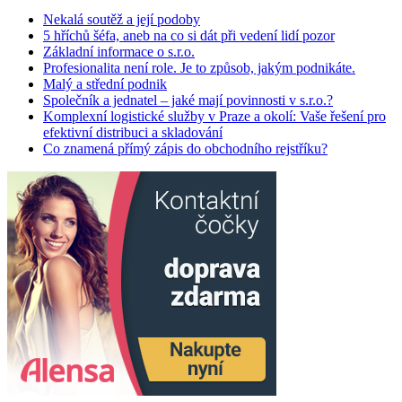
Nekalá soutěž a její podoby
5 hříchů šéfa, aneb na co si dát při vedení lidí pozor
Základní informace o s.r.o.
Profesionalita není role. Je to způsob, jakým podnikáte.
Malý a střední podnik
Společník a jednatel – jaké mají povinnosti v s.r.o.?
Komplexní logistické služby v Praze a okolí: Vaše řešení pro
efektivní distribuci a skladování
Co znamená přímý zápis do obchodního rejstříku?