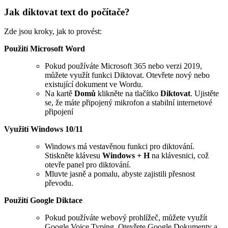
Jak diktovat text do počítače?
Zde jsou kroky, jak to provést:
Použití Microsoft Word
Pokud používáte Microsoft 365 nebo verzi 2019,
můžete využít funkci Diktovat. Otevřete nový nebo
existující dokument ve Wordu.
Na kartě
Domů
klikněte na tlačítko
Diktovat
. Ujistěte
se, že máte připojený mikrofon a stabilní internetové
připojení
Využití Windows 10/11
Windows má vestavěnou funkci pro diktování.
Stiskněte klávesu
Windows + H
na klávesnici, což
otevře panel pro diktování.
Mluvte jasně a pomalu, abyste zajistili přesnost
převodu.
Použití Google Diktace
Pokud používáte webový prohlížeč, můžete využít
Google Voice Typing. Otevřete Google Dokumenty a