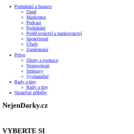
Podnikání a finance
Daně
Marketing
Podcast
Podnikání
Pojišťovnictví a bankovnictví
Společnosti
Úřady
Zaměstnání
Právo
Dluhy a exekuce
Nemovitosti
Smlouvy
Vyvlastnění
Rady a tipy
Rady a tipy
Skutečné příběhy
NejenDarky.cz
VYBERTE SI