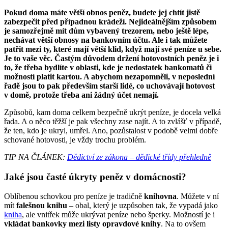
Pokud doma máte větší obnos peněz, budete jej chtít jistě
zabezpečit před případnou krádeží. Nejideálnějším způsobem
je samozřejmě mít dům vybavený trezorem, nebo ještě lépe,
nechávat větší obnosy na bankovním účtu. Ale i tak můžete
patřit mezi ty, které mají větší klid, když mají své peníze u sebe.
Je to vaše věc. Častým důvodem držení hotovostních peněz je i
to, že třeba bydlíte v oblasti, kde je nedostatek bankomatů či
možností platit kartou. A abychom nezapomněli, v neposlední
řadě jsou to pak především starší lidé, co uchovávají hotovost
v domě, protože třeba ani žádný účet nemají.
Způsobů, kam doma celkem bezpečně ukrýt peníze, je docela velká
řada. A o něco těžší je pak všechny zase najít. A to zvlášť v případě,
že ten, kdo je ukryl, umřel. Ano, pozůstalost v podobě velmi dobře
schované hotovosti, je vždy trochu problém.
TIP NA ČLÁNEK:
Dědictví ze zákona – dědické třídy přehledně
Jaké jsou časté úkryty peněz v domácnosti?
Oblíbenou schovkou pro peníze je tradičně
knihovna
. Můžete v ní
mít
falešnou knihu
– obal, který je uzpůsoben tak, že vypadá jako
kniha
, ale vnitřek může ukrývat peníze nebo šperky. Možností je i
vkládat bankovky mezi listy opravdové knihy
. Na to ovšem