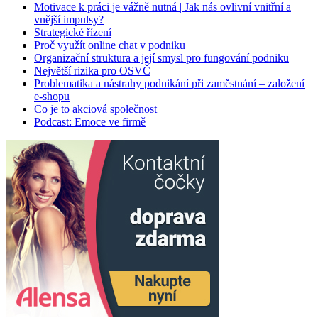
Motivace k práci je vážně nutná | Jak nás ovlivní vnitřní a
vnější impulsy?
Strategické řízení
Proč využít online chat v podniku
Organizační struktura a její smysl pro fungování podniku
Největší rizika pro OSVČ
Problematika a nástrahy podnikání při zaměstnání – založení
e-shopu
Co je to akciová společnost
Podcast: Emoce ve firmě