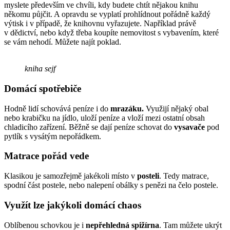
myslete především ve chvíli, kdy budete chtít nějakou knihu
někomu půjčit. A opravdu se vyplatí prohlídnout pořádně každý
výtisk i v případě, že knihovnu vyřazujete. Například právě
v dědictví, nebo když třeba koupíte nemovitost s vybavením, které
se vám nehodí. Můžete najít poklad.
kniha sejf
Domácí spotřebiče
Hodně lidí schovává peníze i do
mrazáku.
Využijí nějaký obal
nebo krabičku na jídlo, uloží peníze a vloží mezi ostatní obsah
chladicího zařízení. Běžně se dají peníze schovat do
vysavače
pod
pytlík s vysátým nepořádkem.
Matrace pořád vede
Klasikou je samozřejmě jakékoli místo v
posteli
. Tedy matrace,
spodní část postele, nebo nalepení obálky s penězi na čelo postele.
Využít lze jakýkoli domácí chaos
Oblíbenou schovkou je i
nepřehledná spižírna
. Tam můžete ukrýt