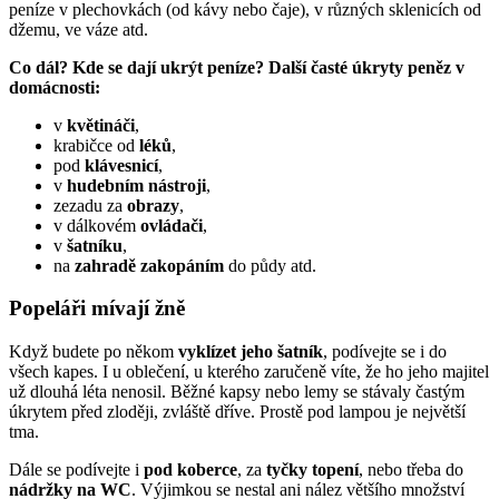
peníze v plechovkách (od kávy nebo čaje), v různých sklenicích od
džemu, ve váze atd.
Co dál? Kde se dají ukrýt peníze? Další
časté úkryty peněz v
domácnosti:
v
květináči
,
krabičce od
léků
,
pod
klávesnicí
,
v
hudebním nástroji
,
zezadu za
obrazy
,
v dálkovém
ovládači
,
v
šatníku
,
na
zahradě zakopáním
do půdy atd.
Popeláři mívají žně
Když budete po někom
vyklízet jeho šatník
, podívejte se i do
všech kapes. I u oblečení, u kterého zaručeně víte, že ho jeho majitel
už dlouhá léta nenosil. Běžné kapsy nebo lemy se stávaly častým
úkrytem před zloději, zvláště dříve. Prostě pod lampou je největší
tma.
Dále se podívejte i
pod koberce
, za
tyčky topení
, nebo třeba do
nádržky na WC
. Výjimkou se nestal ani nález většího množství