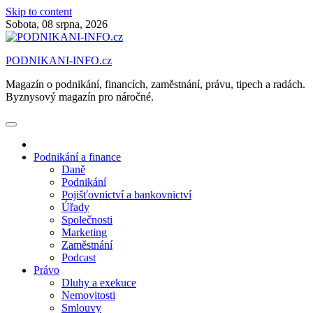
Skip to content
Sobota, 08 srpna, 2026
PODNIKANI-INFO.cz
Magazín o podnikání, financích, zaměstnání, právu, tipech a radách.
Byznysový magazín pro náročné.
Podnikání a finance
Daně
Podnikání
Pojišťovnictví a bankovnictví
Úřady
Společnosti
Marketing
Zaměstnání
Podcast
Právo
Dluhy a exekuce
Nemovitosti
Smlouvy