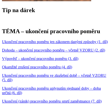
Tip na dárek
TÉMA – ukončení pracovního poměru
Ukončení pracovního poměru jen zákonem danými způsoby (1. díl)
Dohoda – ukončení pracovního poměru – včetně VZORU (2. díl)
Výpověď – ukončení pracovního poměru (3. díl)
Okamžité zrušení pracovního poměru (4. díl)
Ukončení pracovního poměru ve zkušební době – včetně VZORU
(5. díl)
Ukončení pracovního poměru uplynutím sjednané doby – doba
určitá (6. díl)
Ukončení (zánik) pracovního poměru smrtí zaměstnance (7. díl)