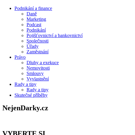
Podnikání a finance
Daně
Marketing
Podcast
Podnikání
Pojišťovnictví a bankovnictví
Společnosti
Úřady
Zaměstnání
Právo
Dluhy a exekuce
Nemovitosti
Smlouvy
Vyvlastnění
Rady a tipy
Rady a tipy
Skutečné příběhy
NejenDarky.cz
VYBERTE SI