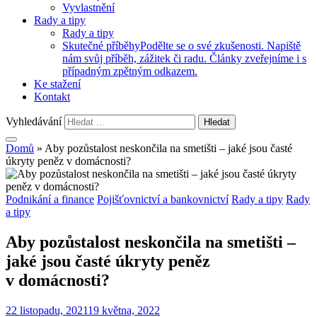
Vyvlastnění
Rady a tipy
Rady a tipy
Skutečné příběhy
Podělte se o své zkušenosti. Napiště
nám svůj příběh, zážitek či radu. Články zveřejníme i s
případným zpětným odkazem.
Ke stažení
Kontakt
Vyhledávání
Domů
»
Aby pozůstalost neskončila na smetišti – jaké jsou časté
úkryty peněz v domácnosti?
Podnikání a finance
Pojišťovnictví a bankovnictví
Rady a tipy
Rady
a tipy
Aby pozůstalost neskončila na smetišti –
jaké jsou časté úkryty peněz
v domácnosti?
22 listopadu, 2021
19 května, 2022