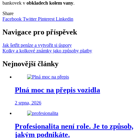
bankovek v
obkladech kolem vany
.
Share
Facebook
Twitter
Pinterest
Linkedin
Navigace pro příspěvek
Jak šetřit peníze a vytvořit si úspory
Kolky a kolkové známky jako způsoby platby
Nejnovější články
Plná moc na přepis vozidla
2 srpna, 2026
Profesionalita není role. Je to způsob,
jakým podnikáte.