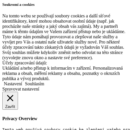
Soukromí a cookies
Na tomto webu se používají soubory cookies a další síťové
identifikátory, které mohou obsahovat osobní údaje (např. jak
procházíte naše stránky a jaký obsah vás zajímá). My a partneři
máme k těmto údajům ve Vašem zařízení přístup nebo je ukládáme.
Tyto údaje nám pomáhají provozovat a zlepšovat naše služby a
vyvíjet pro Vás a ostatní naše uživatele služby nové. Pro některé
účely zpracování takto získaných údajů je vyžadován Váš souhlas.
Svůj souhlas můžete kdykoliv změnit nebo odvolat na této stránce
(vyvolejte znovu okno a nastavte své preference).
Účely zpracování údajů:
Ukládání a/nebo přístup k informacím v zařízení. Personalizovaná
reklama a obsah, měření reklamy a obsahu, poznatky o okruzích
publika a vývoj produktů.
Nastavení
Souhlasím
Spravovat nastavení
Zavřít
Privacy Overview
Tento web používá soubory cookie ke zlepšení vašeho pro