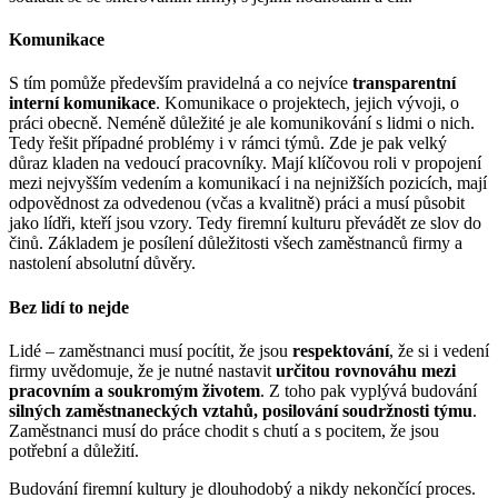
Komunikace
S tím pomůže především pravidelná a co nejvíce
transparentní
interní komunikace
. Komunikace o projektech, jejich vývoji, o
práci obecně. Neméně důležité je ale komunikování s lidmi o nich.
Tedy řešit případné problémy i v rámci týmů. Zde je pak velký
důraz kladen na vedoucí pracovníky. Mají klíčovou roli v propojení
mezi nejvyšším vedením a komunikací i na nejnižších pozicích, mají
odpovědnost za odvedenou (včas a kvalitně) práci a musí působit
jako lídři, kteří jsou vzory. Tedy firemní kulturu převádět ze slov do
činů. Základem je posílení důležitosti všech zaměstnanců firmy a
nastolení absolutní důvěry.
Bez lidí to nejde
Lidé – zaměstnanci musí pocítit, že jsou
respektování
, že si i vedení
firmy uvědomuje, že je nutné nastavit
určitou rovnováhu mezi
pracovním a soukromým životem
. Z toho pak vyplývá budování
silných zaměstnaneckých vztahů, posilování soudržnosti týmu
.
Zaměstnanci musí do práce chodit s chutí a s pocitem, že jsou
potřební a důležití.
Budování firemní kultury je dlouhodobý a nikdy nekončící proces.