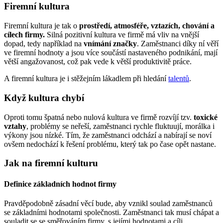
Firemní kultura
Firemní kultura je tak o
prostředí, atmosféře, vztazích, chování a
cílech firmy.
Silná pozitivní kultura ve firmě má vliv na vnější
dopad, tedy například na
vnímání značky
. Zaměstnanci díky ní věří
ve firemní hodnoty a jsou více součástí nastaveného podnikání, mají
větší angažovanost, což pak vede k větší produktivitě práce.
A firemní kultura je i stěžejním lákadlem při hledání
talentů
.
Když kultura chybí
Oproti tomu špatná nebo nulová kultura ve firmě rozvíjí tzv.
toxické
vztahy
, problémy se neřeší, zaměstnanci rychle fluktuují, morálka i
výkony jsou nízké. Tím, že zaměstnanci odchází a nabírají se noví
ovšem nedochází k řešení problému, který tak po čase opět nastane.
Jak na firemní kulturu
Definice základních hodnot firmy
Pravděpodobně zásadní věcí bude, aby vznikl soulad zaměstnanců
se základními hodnotami společnosti. Zaměstnanci tak musí chápat a
souladit se se směřováním firmy, s jejími hodnotami a cíli.