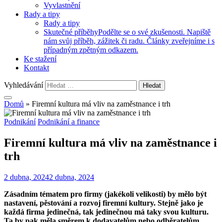
Vyvlastnění
Rady a tipy
Rady a tipy
Skutečné příběhy
Podělte se o své zkušenosti. Napiště
nám svůj příběh, zážitek či radu. Články zveřejníme i s
případným zpětným odkazem.
Ke stažení
Kontakt
Vyhledávání
Domů
»
Firemní kultura má vliv na zaměstnance i trh
Podnikání
Podnikání a finance
Firemní kultura má vliv na zaměstnance i
trh
2 dubna, 2024
2 dubna, 2024
Zásadním tématem pro firmy (jakékoli velikosti) by mělo být
nastavení, pěstování a rozvoj firemní kultury. Stejně jako je
každá firma jedinečná, tak jedinečnou má taky svou kulturu.
Ta by pak měla směrem k dodavatelům nebo odběratelům