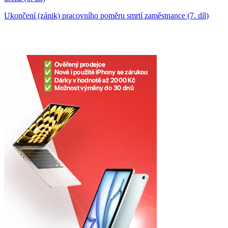
Ukončení (zánik) pracovního poměru smrtí zaměstnance (7. díl)