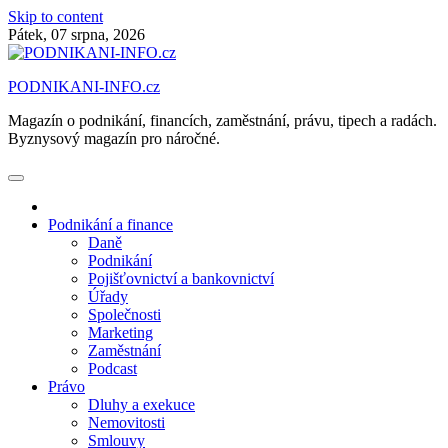
Skip to content
Pátek, 07 srpna, 2026
PODNIKANI-INFO.cz
Magazín o podnikání, financích, zaměstnání, právu, tipech a radách.
Byznysový magazín pro náročné.
Podnikání a finance
Daně
Podnikání
Pojišťovnictví a bankovnictví
Úřady
Společnosti
Marketing
Zaměstnání
Podcast
Právo
Dluhy a exekuce
Nemovitosti
Smlouvy