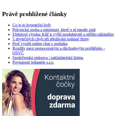
Právě prohlížené články
Co je to hypoteční úvěr
Právnická osoba a minimum, které o ní musíte znát
Efektivní výroba: Klíč k vyšší produktivitě a nižším nákladům
5 zbytečných chyb při předávání rodinné firmy
Proč využít online chat v podniku
Rozdíly mezi nemocenským a důchodovým pojištěním –
OSVČ
Společenská smlouva / zakladatelská listina
Povinnosti jednatele s.r.o.