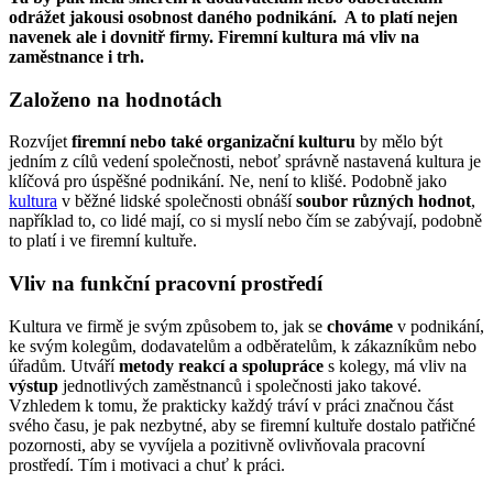
odrážet jakousi osobnost daného podnikání. A to platí nejen
navenek ale i dovnitř firmy. Firemní kultura má vliv na
zaměstnance i trh.
Založeno na hodnotách
Rozvíjet
firemní nebo také organizační kulturu
by mělo být
jedním z cílů vedení společnosti, neboť správně nastavená kultura je
klíčová pro úspěšné podnikání. Ne, není to klišé. Podobně jako
kultura
v běžné lidské společnosti obnáší
soubor různých hodnot
,
například to, co lidé mají, co si myslí nebo čím se zabývají, podobně
to platí i ve firemní kultuře.
Vliv na funkční pracovní prostředí
Kultura ve firmě je svým způsobem to, jak se
chováme
v podnikání,
ke svým kolegům, dodavatelům a odběratelům, k zákazníkům nebo
úřadům. Utváří
metody reakcí a spolupráce
s kolegy, má vliv na
výstup
jednotlivých zaměstnanců i společnosti jako takové.
Vzhledem k tomu, že prakticky každý tráví v práci značnou část
svého času, je pak nezbytné, aby se firemní kultuře dostalo patřičné
pozornosti, aby se vyvíjela a pozitivně ovlivňovala pracovní
prostředí. Tím i motivaci a chuť k práci.