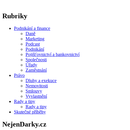
Rubriky
Podnikání a finance
Daně
Marketing
Podcast
Podnikání
Pojišťovnictví a bankovnictví
Společnosti
Úřady
Zaměstnání
Právo
Dluhy a exekuce
Nemovitosti
Smlouvy
Vyvlastnění
Rady a tipy
Rady a tipy
Skutečné příběhy
NejenDarky.cz