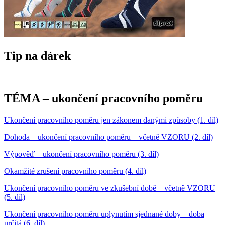
Tip na dárek
TÉMA – ukončení pracovního poměru
Ukončení pracovního poměru jen zákonem danými způsoby (1. díl)
Dohoda – ukončení pracovního poměru – včetně VZORU (2. díl)
Výpověď – ukončení pracovního poměru (3. díl)
Okamžité zrušení pracovního poměru (4. díl)
Ukončení pracovního poměru ve zkušební době – včetně VZORU
(5. díl)
Ukončení pracovního poměru uplynutím sjednané doby – doba
určitá (6. díl)