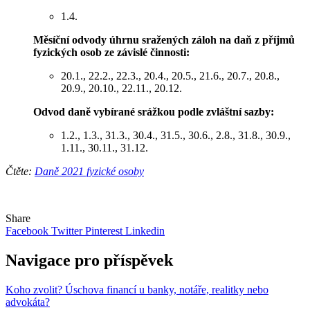
1.4.
Měsíční odvody úhrnu sražených záloh na daň z příjmů
fyzických osob ze závislé činnosti:
20.1., 22.2., 22.3., 20.4., 20.5., 21.6., 20.7., 20.8.,
20.9., 20.10., 22.11., 20.12.
Odvod daně vybírané srážkou podle zvláštní sazby:
1.2., 1.3., 31.3., 30.4., 31.5., 30.6., 2.8., 31.8., 30.9.,
1.11., 30.11., 31.12.
Čtěte:
Daně 2021 fyzické osoby
Share
Facebook
Twitter
Pinterest
Linkedin
Navigace pro příspěvek
Koho zvolit? Úschova financí u banky, notáře, realitky nebo
advokáta?