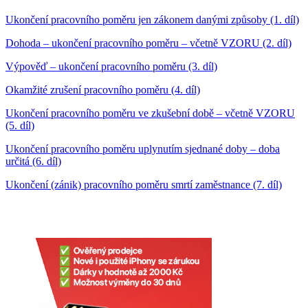
Ukončení pracovního poměru jen zákonem danými způsoby (1. díl)
Dohoda – ukončení pracovního poměru – včetně VZORU (2. díl)
Výpověď – ukončení pracovního poměru (3. díl)
Okamžité zrušení pracovního poměru (4. díl)
Ukončení pracovního poměru ve zkušební době – včetně VZORU
(5. díl)
Ukončení pracovního poměru uplynutím sjednané doby – doba
určitá (6. díl)
Ukončení (zánik) pracovního poměru smrtí zaměstnance (7. díl)