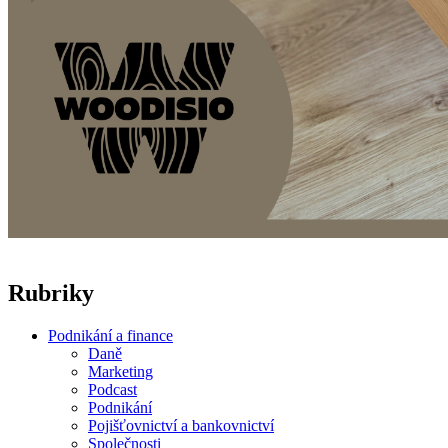
Rubriky
Podnikání a finance
Daně
Marketing
Podcast
Podnikání
Pojišťovnictví a bankovnictví
Společnosti