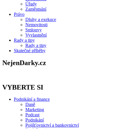
Úřady
Zaměstnání
Právo
Dluhy a exekuce
Nemovitosti
Smlouvy
Vyvlastnění
Rady a tipy
Rady a tipy
Skutečné příběhy
NejenDarky.cz
VYBERTE SI
Podnikání a finance
Daně
Marketing
Podcast
Podnikání
Pojišťovnictví a bankovnictví