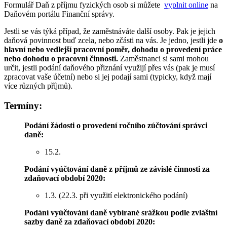
Formulář Daň z příjmu fyzických osob si můžete
vyplnit online
na
Daňovém portálu Finanční správy.
Jestli se vás týká případ, že zaměstnáváte další osoby. Pak je jejich
daňová povinnost buď zcela, nebo zčásti na vás. Je jedno, jestli jde
o
hlavní nebo vedlejší pracovní poměr, dohodu o provedení práce
nebo dohodu o pracovní činnosti.
Zaměstnanci si sami mohou
určit, jestli podání daňového přiznání využijí přes vás (pak je musí
zpracovat vaše účetní) nebo si jej podají sami (typicky, když mají
více různých příjmů).
Termíny:
Podání žádosti o provedení ročního zúčtování správci
daně:
15.2.
Podání vyúčtování daně z příjmů ze závislé činnosti za
zdaňovací období 2020:
1.3. (22.3. při využití elektronického podání)
Podání vyúčtování daně vybírané srážkou podle zvláštní
sazby daně za zdaňovací období 2020: