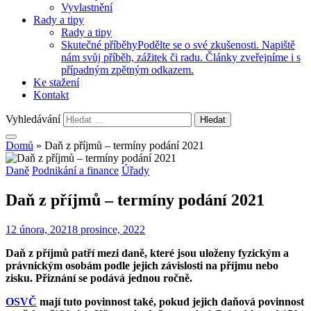
Vyvlastnění
Rady a tipy
Rady a tipy
Skutečné příběhy
Podělte se o své zkušenosti. Napiště
nám svůj příběh, zážitek či radu. Články zveřejníme i s
případným zpětným odkazem.
Ke stažení
Kontakt
Vyhledávání
Domů
»
Daň z příjmů – termíny podání 2021
Daně
Podnikání a finance
Úřady
Daň z příjmů – termíny podání 2021
12 února, 2021
8 prosince, 2022
Daň z příjmů patří mezi daně, které jsou uloženy fyzickým a
právnickým osobám podle jejich závislosti na příjmu nebo
zisku. Přiznání se podává jednou ročně.
OSVČ
mají tuto povinnost také, pokud jejich daňová povinnost