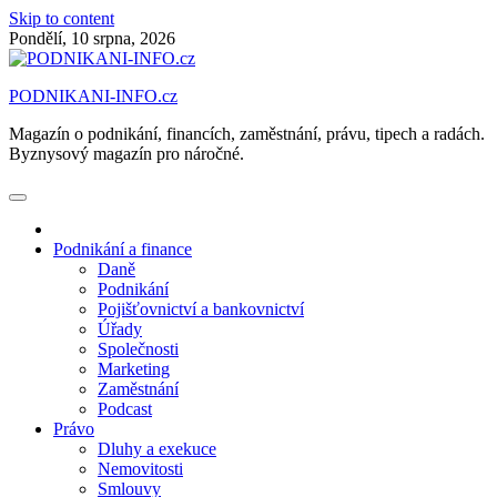
Skip to content
Pondělí, 10 srpna, 2026
PODNIKANI-INFO.cz
Magazín o podnikání, financích, zaměstnání, právu, tipech a radách.
Byznysový magazín pro náročné.
Podnikání a finance
Daně
Podnikání
Pojišťovnictví a bankovnictví
Úřady
Společnosti
Marketing
Zaměstnání
Podcast
Právo
Dluhy a exekuce
Nemovitosti
Smlouvy