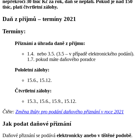
nepřekročí 30 tisíc Kč za rok, daň se neplatí. Pokud je nad 150
tisíc, platí čtvrtletní zálohy.
Daň z příjmů – termíny 2021
Termíny:
Přiznání a úhrada daně z příjmu:
1.4. nebo 3.5. (3.
5 – v případě elektronického podání).
1.7. pokud máte daňového poradce
Pololetní zálohy:
15.6., 15.12.
Čtvrtletní zálohy:
15.3., 15.6., 15.9., 15.12.
Čtěte:
Změna lhůty pro podání daňového přiznání v roce 2021
Jak podat daňové přiznání
Daňové přiznání se podává
elektronicky anebo v tištěné podobě
.