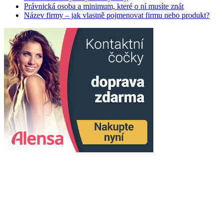
Právnická osoba a minimum, které o ní musíte znát
Název firmy – jak vlastně pojmenovat firmu nebo produkt?