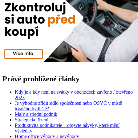
Právě prohlížené články
Kdy je a kdy není na svátky v obchodech zavřeno / otevřeno
2023
Je výhodné zřídit sídlo společnosti nebo OSVČ v místě
trvalého bydliště?
Malý a střední podnik
Strategické řízení
Produktivita podnikatele – objevte návyky, které mění
výsledky
Home office výhody a nevýhody