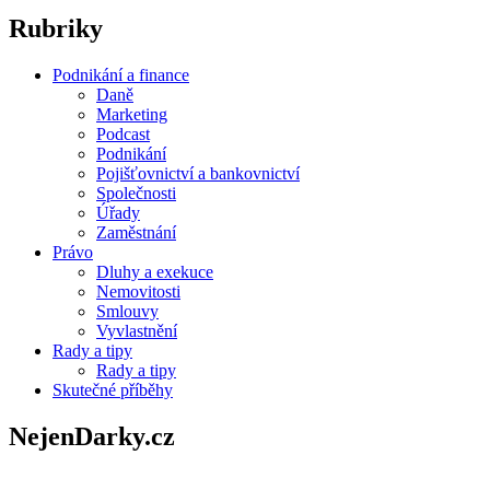
Rubriky
Podnikání a finance
Daně
Marketing
Podcast
Podnikání
Pojišťovnictví a bankovnictví
Společnosti
Úřady
Zaměstnání
Právo
Dluhy a exekuce
Nemovitosti
Smlouvy
Vyvlastnění
Rady a tipy
Rady a tipy
Skutečné příběhy
NejenDarky.cz