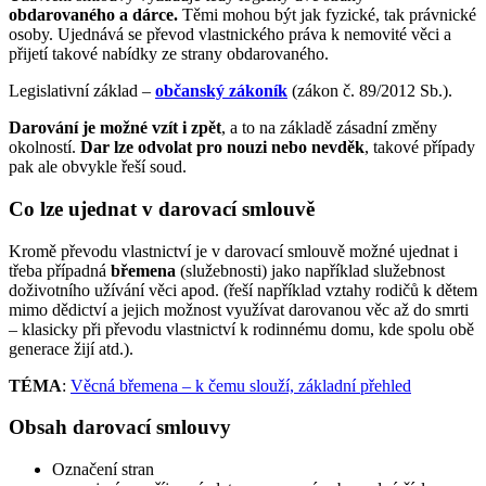
obdarovaného a dárce.
Těmi mohou být jak fyzické, tak právnické
osoby. Ujednává se převod vlastnického práva k nemovité věci a
přijetí takové nabídky ze strany obdarovaného.
Legislativní základ –
občanský zákoník
(zákon č. 89/2012 Sb.).
Darování je možné vzít i zpět
, a to na základě zásadní změny
okolností.
Dar lze odvolat pro nouzi nebo nevděk
, takové případy
pak ale obvykle řeší soud.
Co lze ujednat v darovací smlouvě
Kromě převodu vlastnictví je v darovací smlouvě možné ujednat i
třeba případná
břemena
(služebnosti) jako například služebnost
doživotního užívání věci apod. (řeší například vztahy rodičů k dětem
mimo dědictví a jejich možnost využívat darovanou věc až do smrti
– klasicky při převodu vlastnictví k rodinnému domu, kde spolu obě
generace žijí atd.).
TÉMA
:
Věcná břemena – k čemu slouží, základní přehled
Obsah darovací smlouvy
Označení stran