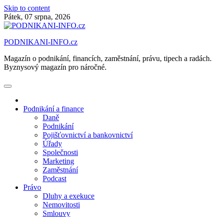
Skip to content
Pátek, 07 srpna, 2026
PODNIKANI-INFO.cz
Magazín o podnikání, financích, zaměstnání, právu, tipech a radách.
Byznysový magazín pro náročné.
Podnikání a finance
Daně
Podnikání
Pojišťovnictví a bankovnictví
Úřady
Společnosti
Marketing
Zaměstnání
Podcast
Právo
Dluhy a exekuce
Nemovitosti
Smlouvy