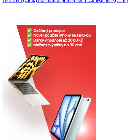
Ukončení (zánik) pracovního poměru smrtí zaměstnance (7. díl)