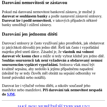
Darování nemovitosti se zástavou
Pokud má darovaná nemovitost bankovní zástavu, je možné ji
darovat se souhlasem banky
a podle nastavení zástavní smlouvy.
Darovat lze i podíl nemovitosti
, v takových případech některé
banky umožňují i zúžení zástavy.
Darování jen jednomu dítěti
Darovací smlouvy je často využívaní jako prostředek, jak obdarovat
(z jakýchkoli důvodů) jen jedno dítě. Řeší tak často i vypořádání
majetku před smrtí dárce. Zásadní je, že
vlastník má volnost
darovat věc komu chce
a může si tedy vybrat klidně jen jedno dítě.
Souhlas sourozenců tak není vyžadován a obdarovaný nemusí
sourozencům vyplácet vypořádání.
Smlouva však musí být
kvalitně sepsána, aby nedošlo k jejímu případnému napadení
(ideálně by se tedy člověk měl obrátit na sepsání odborníky ve
formě právníků nebo notářů).
Darovat lze i výlučně svému dítěti, a nikoliv současně jeho
manželce nebo manželovi.
Při darování tak nemovitost nespadá
do
SJM
.
JAKÉ JSOU NEJBĚŽNĚJŠÍ TYPY SMLUV?