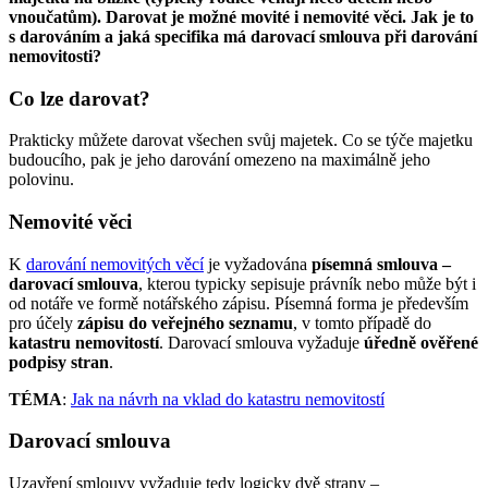
vnoučatům). Darovat je možné movité i nemovité věci. Jak je to
s darováním a jaká specifika má darovací smlouva při darování
nemovitosti?
Co lze darovat?
Prakticky můžete darovat všechen svůj majetek. Co se týče majetku
budoucího, pak je jeho darování omezeno na maximálně jeho
polovinu.
Nemovité věci
K
darování nemovitých věcí
je vyžadována
písemná smlouva –
darovací smlouva
, kterou typicky sepisuje právník nebo může být i
od notáře ve formě notářského zápisu. Písemná forma je především
pro účely
zápisu do veřejného seznamu
, v tomto případě do
katastru nemovitostí
. Darovací smlouva vyžaduje
úředně ověřené
podpisy stran
.
TÉMA
:
Jak na návrh na vklad do katastru nemovitostí
Darovací smlouva
Uzavření smlouvy vyžaduje tedy logicky dvě strany –