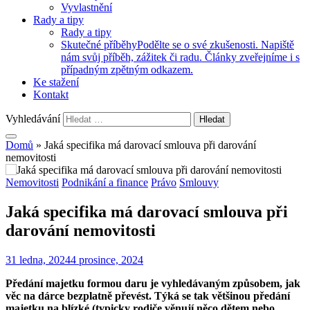
Vyvlastnění
Rady a tipy
Rady a tipy
Skutečné příběhy
Podělte se o své zkušenosti. Napiště
nám svůj příběh, zážitek či radu. Články zveřejníme i s
případným zpětným odkazem.
Ke stažení
Kontakt
Vyhledávání
Domů
»
Jaká specifika má darovací smlouva při darování
nemovitosti
Nemovitosti
Podnikání a finance
Právo
Smlouvy
Jaká specifika má darovací smlouva při
darování nemovitosti
31 ledna, 2024
4 prosince, 2024
Předání majetku formou daru je vyhledávaným způsobem, jak
věc na dárce bezplatně převést. Týká se tak většinou předání
majetku na blízké (typicky rodiče věnují něco dětem nebo