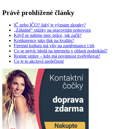
Právě prohlížené články
IČ nebo IČO? Jaký je význam zkratky?
„Záludné“ otázky na pracovním pohovoru
Když se nahrne moc práce, jak začít?
Konkurence jako tlak na kvalitu?
Firemní kultura má vliv na zaměstnance i trh
Co se nejvíc hledá na internetu v oblasti podnikání?
Registr smluv – kdo má povinnost zveřejňovat?
Co je to akciová společnost