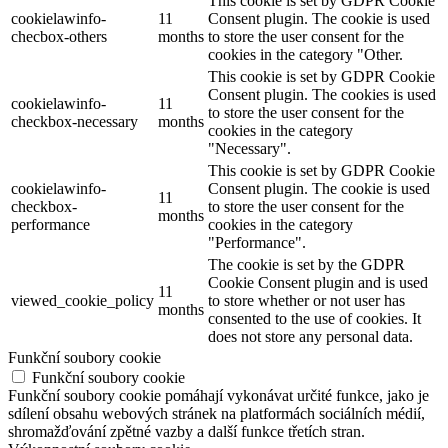
This cookie is set by GDPR Cookie
cookielawinfo-
11
Consent plugin. The cookie is used
checbox-others
months
to store the user consent for the
cookies in the category "Other.
This cookie is set by GDPR Cookie
Consent plugin. The cookies is used
cookielawinfo-
11
to store the user consent for the
checkbox-necessary
months
cookies in the category
"Necessary".
This cookie is set by GDPR Cookie
cookielawinfo-
Consent plugin. The cookie is used
11
checkbox-
to store the user consent for the
months
performance
cookies in the category
"Performance".
The cookie is set by the GDPR
Cookie Consent plugin and is used
11
viewed_cookie_policy
to store whether or not user has
months
consented to the use of cookies. It
does not store any personal data.
Funkční soubory cookie
Funkční soubory cookie
Funkční soubory cookie pomáhají vykonávat určité funkce, jako je
sdílení obsahu webových stránek na platformách sociálních médií,
shromažďování zpětné vazby a další funkce třetích stran.