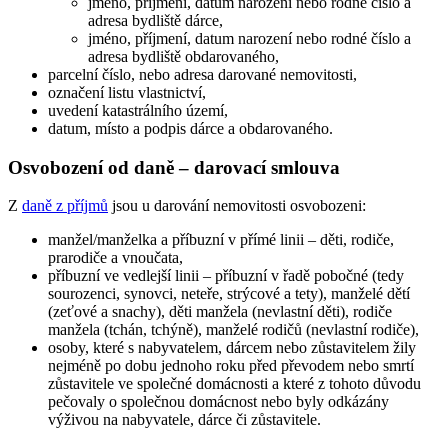
jméno, příjmení, datum narození nebo rodné číslo a
adresa bydliště dárce,
jméno, příjmení, datum narození nebo rodné číslo a
adresa bydliště obdarovaného,
parcelní číslo, nebo adresa darované nemovitosti,
označení listu vlastnictví,
uvedení katastrálního území,
datum, místo a podpis dárce a obdarovaného.
Osvobození od daně – darovací smlouva
Z
daně z příjmů
jsou u darování nemovitosti osvobozeni:
manžel/manželka a příbuzní v přímé linii – děti, rodiče,
prarodiče a vnoučata,
příbuzní ve vedlejší linii – příbuzní v řadě pobočné (tedy
sourozenci, synovci, neteře, strýcové a tety), manželé dětí
(zeťové a snachy), děti manžela (nevlastní děti), rodiče
manžela (tchán, tchýně), manželé rodičů (nevlastní rodiče),
osoby, které s nabyvatelem, dárcem nebo zůstavitelem žily
nejméně po dobu jednoho roku před převodem nebo smrtí
zůstavitele ve společné domácnosti a které z tohoto důvodu
pečovaly o společnou domácnost nebo byly odkázány
výživou na nabyvatele, dárce či zůstavitele.