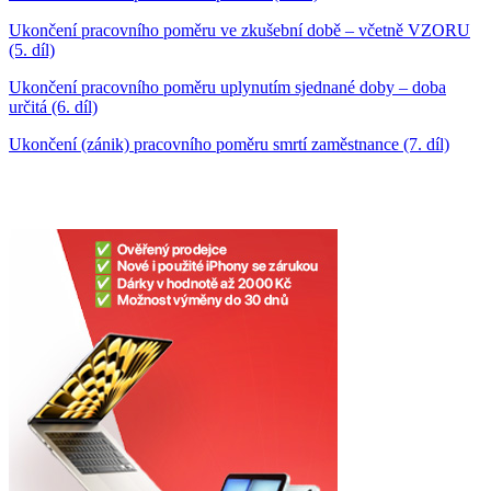
Ukončení pracovního poměru ve zkušební době – včetně VZORU
(5. díl)
Ukončení pracovního poměru uplynutím sjednané doby – doba
určitá (6. díl)
Ukončení (zánik) pracovního poměru smrtí zaměstnance (7. díl)