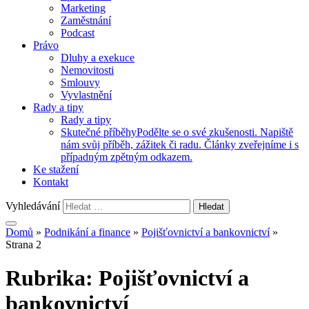
Marketing
Zaměstnání
Podcast
Právo
Dluhy a exekuce
Nemovitosti
Smlouvy
Vyvlastnění
Rady a tipy
Rady a tipy
Skutečné příběhy
Podělte se o své zkušenosti. Napiště
nám svůj příběh, zážitek či radu. Články zveřejníme i s
případným zpětným odkazem.
Ke stažení
Kontakt
Vyhledávání
Domů
»
Podnikání a finance
»
Pojišťovnictví a bankovnictví
»
Strana 2
Rubrika:
Pojišťovnictví a
bankovnictví