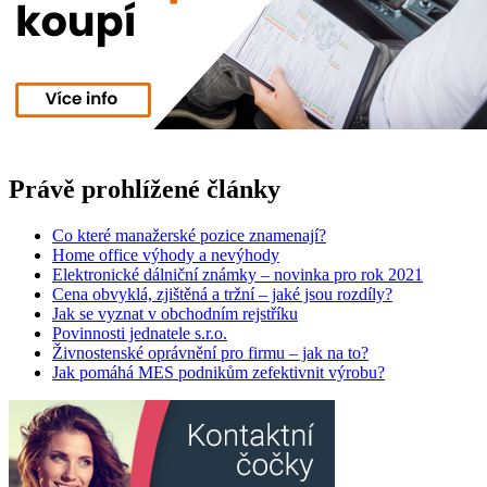
Právě prohlížené články
Co které manažerské pozice znamenají?
Home office výhody a nevýhody
Elektronické dálniční známky – novinka pro rok 2021
Cena obvyklá, zjištěná a tržní – jaké jsou rozdíly?
Jak se vyznat v obchodním rejstříku
Povinnosti jednatele s.r.o.
Živnostenské oprávnění pro firmu – jak na to?
Jak pomáhá MES podnikům zefektivnit výrobu?