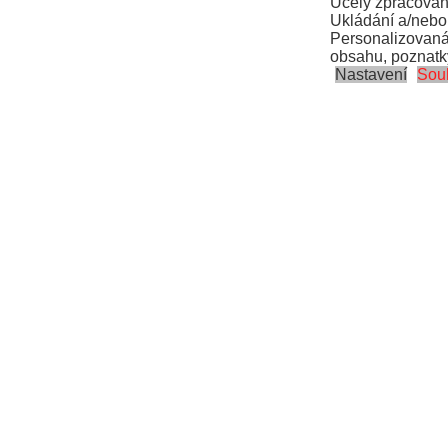
Účely zpracován
Ukládání a/nebo 
Personalizovaná
obsahu, poznatky
Nastavení
Sou