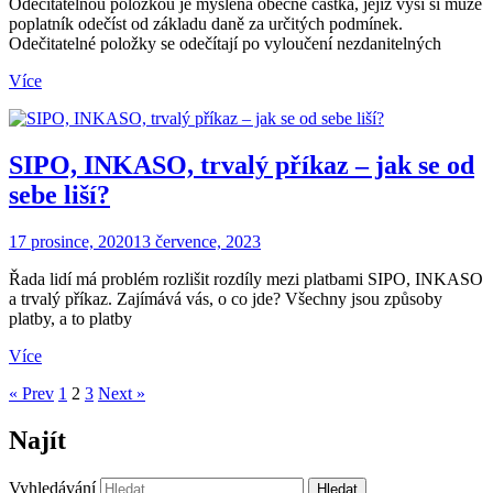
Odečitatelnou položkou je myšlena obecně částka, jejíž výši si může
poplatník odečíst od základu daně za určitých podmínek.
Odečitatelné položky se odečítají po vyloučení nezdanitelných
Více
SIPO, INKASO, trvalý příkaz – jak se od
sebe liší?
17 prosince, 2020
13 července, 2023
Řada lidí má problém rozlišit rozdíly mezi platbami SIPO, INKASO
a trvalý příkaz. Zajímává vás, o co jde? Všechny jsou způsoby
platby, a to platby
Více
« Prev
1
2
3
Next »
Najít
Vyhledávání