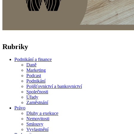
Rubriky
Podnikání a finance
Daně
Marketing
Podcast
Podnikání
Pojišťovnictví a bankovnictví
Společnosti
Úřady
Zaměstnání
Právo
Dluhy a exekuce
Nemovitosti
Smlouvy
Vyvlastnění