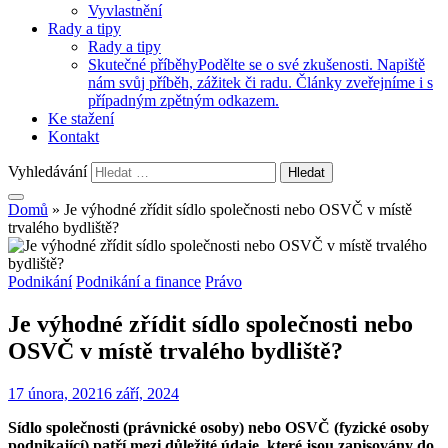
Vyvlastnění
Rady a tipy
Rady a tipy
Skutečné příběhy
Podělte se o své zkušenosti. Napiště
nám svůj příběh, zážitek či radu. Články zveřejníme i s
případným zpětným odkazem.
Ke stažení
Kontakt
Vyhledávání
Domů
»
Je výhodné zřídit sídlo společnosti nebo OSVČ v místě
trvalého bydliště?
Podnikání
Podnikání a finance
Právo
Je výhodné zřídit sídlo společnosti nebo
OSVČ v místě trvalého bydliště?
17 února, 2021
6 září, 2024
Sídlo společnosti (právnické osoby) nebo OSVČ (fyzické osoby
podnikající) patří mezi důležité údaje, které jsou zapisovány do