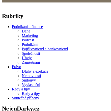
Rubriky
Podnikání a finance
Daně
Marketing
Podcast
Podnikání
Pojišťovnictví a bankovnictví
Společnosti
Úřady
Zaměstnání
Právo
Dluhy a exekuce
Nemovitosti
Smlouvy
Vyvlastnění
Rady a tipy
Rady a tipy
Skutečné příběhy
NejenDarky.cz