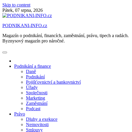
Skip to content
Pátek, 07 srpna, 2026
PODNIKANI-INFO.cz
Magazín o podnikání, financích, zaměstnání, právu, tipech a radách.
Byznysový magazín pro náročné.
Podnikání a finance
Daně
Podnikání
Pojišťovnictví a bankovnictví
Úřady
Společnosti
Marketing
Zaměstnání
Podcast
Právo
Dluhy a exekuce
Nemovitosti
Smlouvy