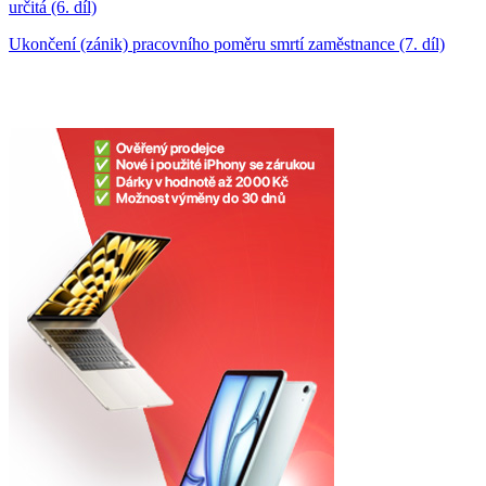
určitá (6. díl)
Ukončení (zánik) pracovního poměru smrtí zaměstnance (7. díl)