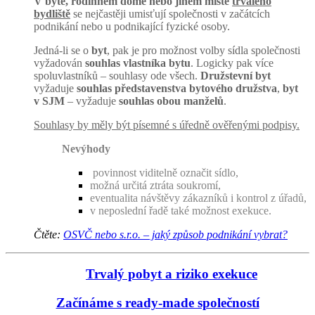
V bytě, rodinném domě nebo jiném místě
trvalého
bydliště
se nejčastěji umisťují společnosti v začátcích
podnikání nebo u podnikající fyzické osoby.
Jedná-li se o
byt
, pak je pro možnost volby sídla společnosti
vyžadován
souhlas vlastníka bytu
. Logicky pak více
spoluvlastníků – souhlasy ode všech.
Družstevní byt
vyžaduje
souhlas představenstva bytového družstva
,
byt
v SJM
– vyžaduje
souhlas obou manželů
.
Souhlasy by měly být písemné s úředně ověřenými podpisy.
Nevýhody
povinnost viditelně označit sídlo,
možná určitá ztráta soukromí,
eventualita návštěvy zákazníků i kontrol z úřadů,
v neposlední řadě také možnost exekuce.
Čtěte:
OSVČ nebo s.r.o. – jaký způsob podnikání vybrat?
Trvalý pobyt a riziko exekuce
Začínáme s ready-made společností