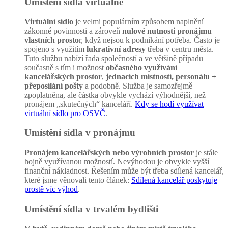
Umístění sídla virtuálně
Virtuální sídlo
je velmi populárním způsobem naplnění
zákonné povinnosti a zároveň
nulové nutnosti pronájmu
vlastních prosto
r, když nejsou k podnikání potřeba. Často je
spojeno s využitím
lukrativní adresy
třeba v centru města.
Tuto službu nabízí řada společností a ve většině případu
současně s tím i možnost
občasného využívání
kancelářských prostor
,
jednacích místností, personálu +
přeposílání pošty
a podobně. Služba je samozřejmě
zpoplatněna, ale částka obvykle vychází výhodnější, než
pronájem „skutečných“ kanceláří.
Kdy se hodí využívat
virtuální sídlo pro OSVČ
.
Umístění sídla v pronájmu
Pronájem kancelářských nebo výrobních prostor
je stále
hojně využívanou možností. Nevýhodou je obvykle vyšší
finanční nákladnost. Řešením může být třeba sdílená kancelář,
které jsme věnovali tento článek:
Sdílená kancelář poskytuje
prostě víc výhod
.
Umístění sídla v trvalém bydlišti