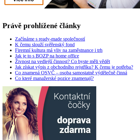
Právě prohlížené články
Začínáme s ready-made společností
K čemu slouží svěřenský fond
Firemní kultura má vliv na zaměstnance i trh
Jak je to s BOZP na home office
Živnost na vedlejší činnost? Co byste měli vědět
Jak získat výpis z obchodního rejstříku? K čemu je potřeba?
Co znamená OSVČ – osoba samostatně výdělečně činná
Co které manažerské pozice znamenají?