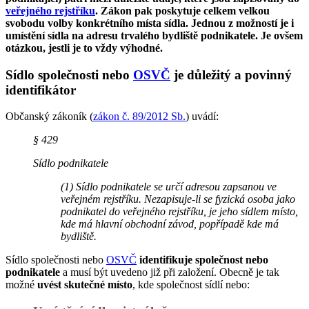
veřejného rejstříku
. Zákon pak poskytuje celkem velkou
svobodu volby konkrétního místa sídla. Jednou z možností je i
umístění sídla na adresu trvalého bydliště podnikatele. Je ovšem
otázkou, jestli je to vždy výhodné.
Sídlo společnosti nebo
OSVČ
je důležitý a povinný
identifikátor
Občanský zákoník (
zákon č. 89/2012 Sb.
) uvádí:
§ 429
Sídlo podnikatele
(1) Sídlo podnikatele se určí adresou zapsanou ve
veřejném rejstříku. Nezapisuje-li se fyzická osoba jako
podnikatel do veřejného rejstříku, je jeho sídlem místo,
kde má hlavní obchodní závod, popřípadě kde má
bydliště.
Sídlo společnosti nebo
OSVČ
identifikuje společnost nebo
podnikatele
a musí být uvedeno již při založení. Obecně je tak
možné
uvést skutečné místo
, kde společnost sídlí nebo: